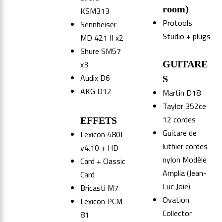
room)
KSM313
Protools
Sennheiser
Studio + plugs
MD 421 II x2
Shure SM57
x3
GUITARE
Audix D6
S
AKG D12
Martin D18
Taylor 352ce
12 cordes
EFFETS
Guitare de
Lexicon 480L
luthier cordes
v4.10 + HD
nylon Modèle
Card + Classic
Amplia (Jean-
Card
Luc Joie)
Bricasti M7
Ovation
Lexicon PCM
Collector
81