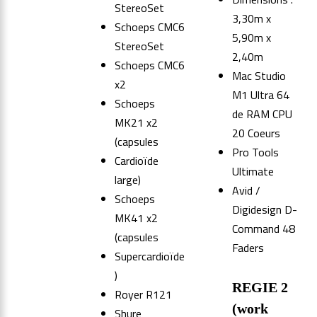
StereoSet
3,30m x
Schoeps CMC6
5,90m x
StereoSet
2,40m
Schoeps CMC6
Mac Studio
x2
M1 Ultra 64
Schoeps
de RAM CPU
MK21 x2
20 Coeurs
(capsules
Pro Tools
Cardioïde
Ultimate
large)
Avid /
Schoeps
Digidesign D-
MK41 x2
Command 48
(capsules
Faders
Supercardioïde
)
REGIE 2
Royer R121
(work
Shure