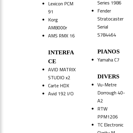
Series 1986
Lexicon PCM
Fender
91
Stratocaster
Korg
Serial
AM8000r
S784464
AMS RMX 16
PIANOS
INTERFA
Yamaha C7
CE
AVID MATRIX
DIVERS
STUDIO x2
Vu-Metre
Carte HDX
Dorrough 40-
Avid 192 I/O
A2
RTW
PPM1206
TC Electronic
Clarity M