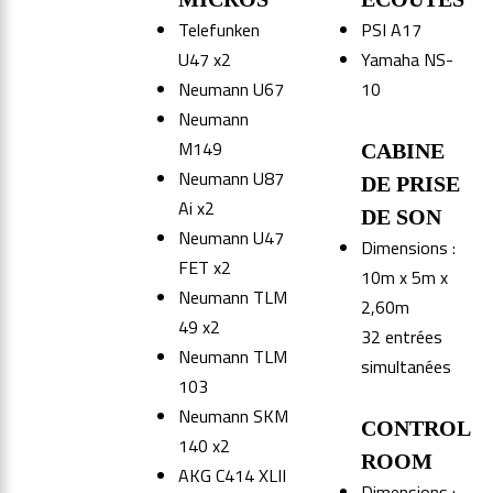
Telefunken
PSI A17
U47 x2
Yamaha NS-
Neumann U67
10
Neumann
M149
CABINE
Neumann U87
DE PRISE
Ai x2
DE SON
Neumann U47
Dimensions :
FET x2
10m x 5m x
Neumann TLM
2,60m
49 x2
32 entrées
Neumann TLM
simultanées
103
Neumann SKM
CONTROL
140 x2
ROOM
AKG C414 XLII
Dimensions :