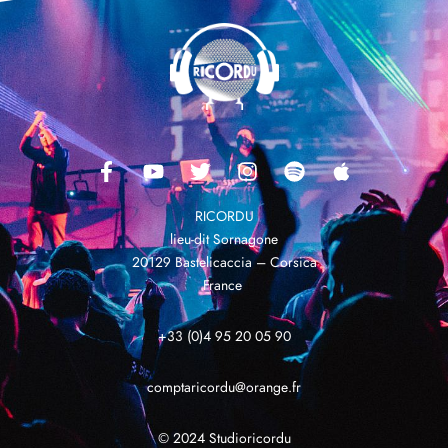
RICORDU
lieu-dit Sornagone
20129 Bastelicaccia – Corsica
France
+33 (0)4 95 20 05 90
comptaricordu@orange.fr
© 2024 Studioricordu